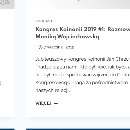
PODCAST
Kongres Koinonii 2019 #1: Rozmow
Moniką Wojciechowską
7 września, 2019
u
Jubileuszowy Kongres Koinonii Jan Chrzci
Pradze już za nami. Kto był, wie, jak było, 
nie był, może spróbować zajrzeć do Cent
Kongresowego Praga za pośrednictwem
d
naszych relacji…
KONGRES
WIĘCEJ
KOINONII
2019
#1:
ROZMOWA