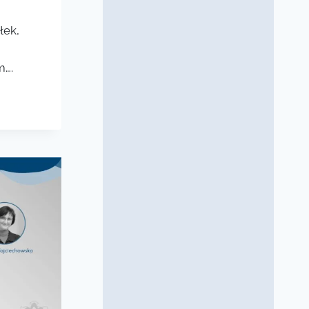
łek,
m….