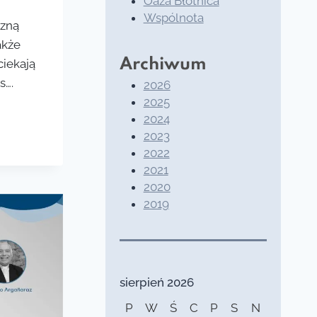
Oaza Błotnica
Wspólnota
rzną
akże
Archiwum
ciekają
s….
2026
2025
2024
2023
2022
2021
2020
2019
sierpień 2026
P
W
Ś
C
P
S
N