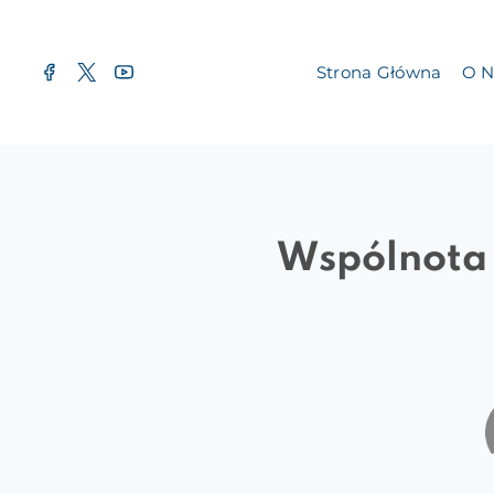
Przejdź
do
Strona Główna
O N
treści
Wspólnota 