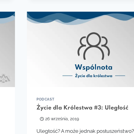
#2:
ROZMOWA
Z
O.
RICARDO
ARGAÑARAZEM
PODCAST
Życie dla Królestwa #3: Uległość
26 września, 2019
Uległość? A może jednak posłuszeństwo? 