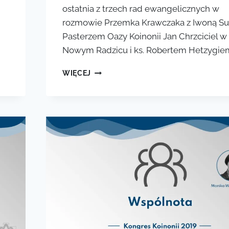
ostatnia z trzech rad ewangelicznych w
rozmowie Przemka Krawczaka z Iwoną Su
Pasterzem Oazy Koinonii Jan Chrzciciel w
Nowym Radzicu i ks. Robertem Hetzygie
ŻYCIE
WIĘCEJ
DLA
KRÓLESTWA
#3:
ULEGŁOŚĆ