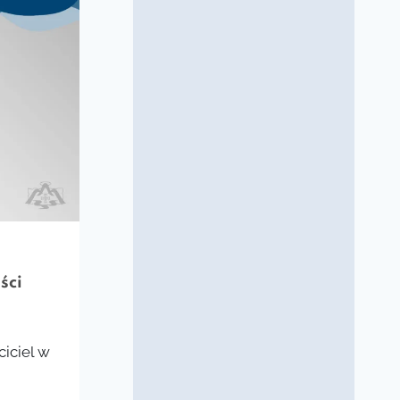
ści
ciciel w