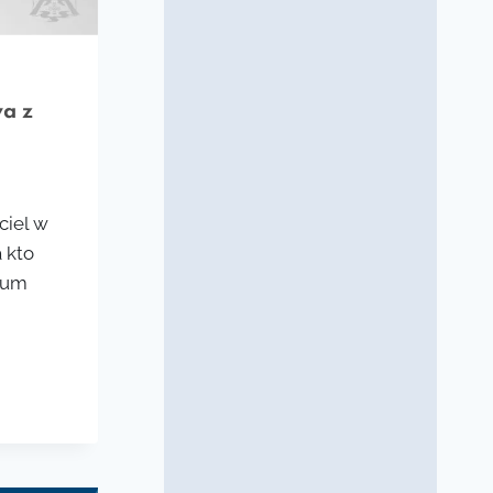
a z
ciel w
a kto
rum