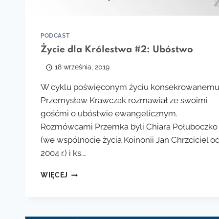
PODCAST
Życie dla Królestwa #2: Ubóstwo
18 września, 2019
W cyklu poświęconym życiu konsekrowanem
Przemysław Krawczak rozmawiał ze swoimi
gośćmi o ubóstwie ewangelicznym.
Rozmówcami Przemka byli Chiara Połuboczko
(we wspólnocie życia Koinonii Jan Chrzciciel o
2004 r.) i ks….
ŻYCIE
WIĘCEJ
DLA
KRÓLESTWA
#2:
UBÓSTWO