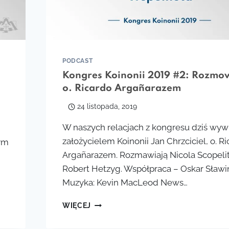
PODCAST
Kongres Koinonii 2019 #2: Rozmo
o. Ricardo Argañarazem
24 listopada, 2019
W naszych relacjach z kongresu dziś wyw
założycielem Koinonii Jan Chrzciciel, o. R
tym
Argañarazem. Rozmawiają Nicola Scopeliti 
Robert Hetzyg. Współpraca – Oskar Sławiń
Muzyka: Kevin MacLeod News…
KONGRES
WIĘCEJ
KOINONII
2019