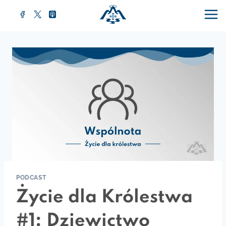
Przejdź
do
treści
PODCAST
Życie dla Królestwa
#1: Dziewictwo