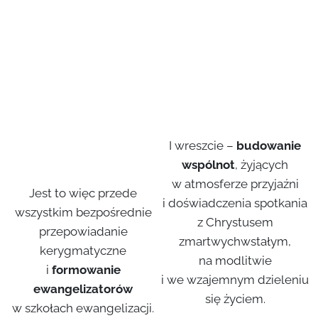
I wreszcie –
budowanie
wspólnot
, żyjących
w atmosferze przyjaźni
Jest to więc przede
i doświadczenia spotkania
wszystkim bezpośrednie
z Chrystusem
przepowiadanie
zmartwychwstałym,
kerygmatyczne
na modlitwie
i
formowanie
i we wzajemnym dzieleniu
ewangelizatorów
się życiem.
w szkołach ewangelizacji.