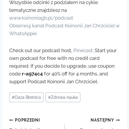
Wszystkie odcinki z podziałem na cykle
tematyczne znajdziesz na
www.koinoniagb.pl/podcast
Obserwuj kanał Podcast Koinonii Jan Chrzciciel w
WhatsAppie
Check out our podcast host,
Pinecast
. Start your
own podcast for free with no credit card
required. If you decide to upgrade, use coupon
code
r-a974c4
for 40% off for 4 months, and
support Podcast Koinonii Jan Chrzciciel.
Tagi
#
Oaza Błotnica
#
Zdrowa nauka
wpisu:
Nawigacja
POPRZEDNI
NASTĘPNY