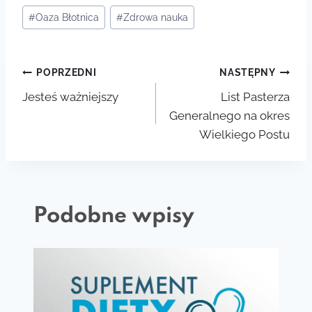
Tagi
#
Oaza Błotnica
#
Zdrowa nauka
wpisu:
Nawigacja
POPRZEDNI
NASTĘPNY
Jesteś ważniejszy
List Pasterza
wpisu
Generalnego na okres
Wielkiego Postu
Podobne wpisy