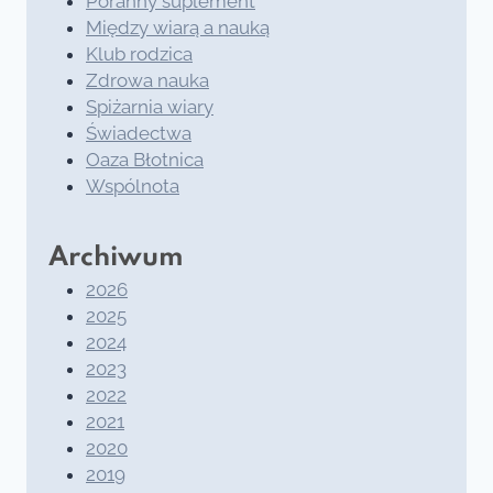
Poranny suplement
Między wiarą a nauką
Klub rodzica
Zdrowa nauka
Spiżarnia wiary
Świadectwa
Oaza Błotnica
Wspólnota
Archiwum
2026
2025
2024
2023
2022
2021
2020
2019