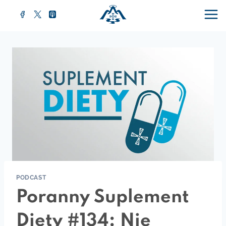
Przejdź
do
treści
PODCAST
Poranny Suplement
Diety #134: Nie