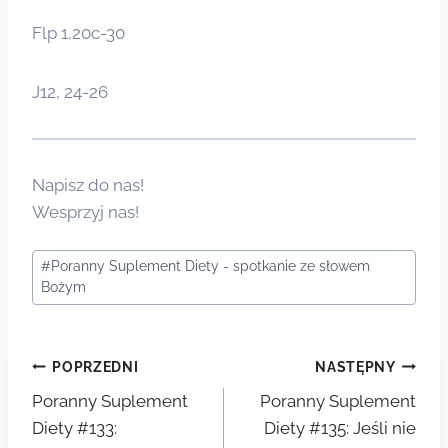
Flp 1,20c-30
J12, 24-26
Napisz do nas!
Wesprzyj nas!
Tagi
#
Poranny Suplement Diety - spotkanie ze słowem
wpisu:
Bożym
Nawigacja
POPRZEDNI
NASTĘPNY
Poranny Suplement
Poranny Suplement
wpisu
Diety #133:
Diety #135: Jeśli nie