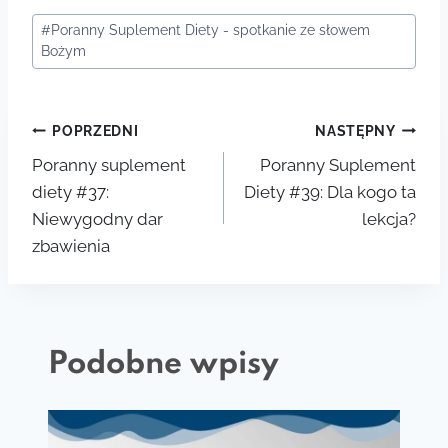
Tagi
#
Poranny Suplement Diety - spotkanie ze słowem
wpisu:
Bożym
Nawigacja
POPRZEDNI
NASTĘPNY
Poranny suplement
Poranny Suplement
wpisu
diety #37:
Diety #39: Dla kogo ta
Niewygodny dar
lekcja?
zbawienia
Podobne wpisy