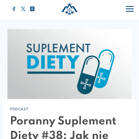
Przejdź
do
treści
PODCAST
Poranny Suplement
Diety #38: Jak nie