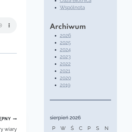
Oaza Błotnica
Wspólnota
Archiwum
2026
2025
2024
2023
2022
2021
2020
2019
sierpień 2026
ĘPNY
P
W
Ś
C
P
S
N
y wiary