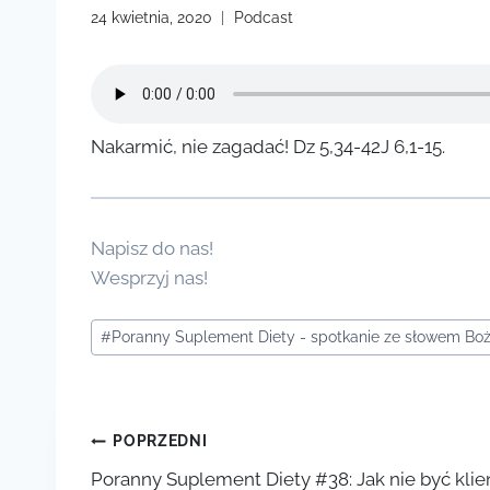
24 kwietnia, 2020
Podcast
Nakarmić, nie zagadać! Dz 5,34-42J 6,1-15.
Napisz do nas!
Wesprzyj nas!
Tagi
#
Poranny Suplement Diety - spotkanie ze słowem B
wpisu:
Nawigacja
POPRZEDNI
Poranny Suplement Diety #38: Jak nie być kli