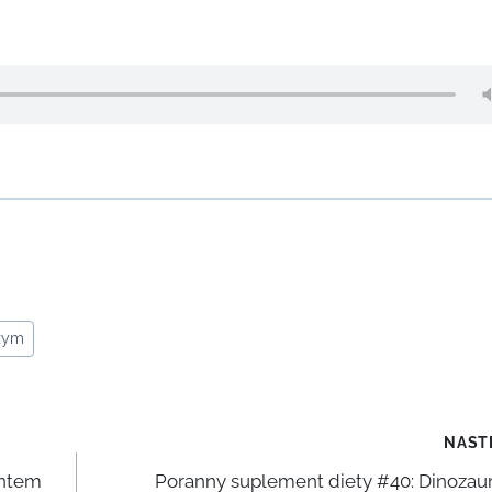
ożym
NAST
entem
Poranny suplement diety #40: Dinozaur