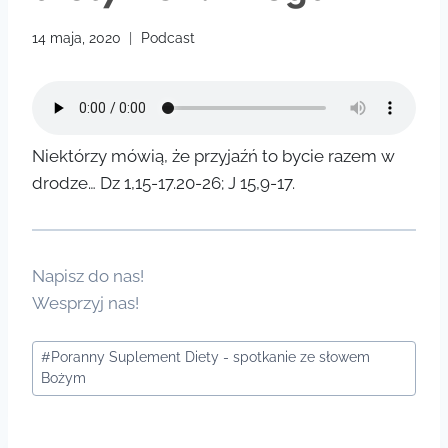
14 maja, 2020
Podcast
Niektórzy mówią, że przyjaźń to bycie razem w
drodze… Dz 1,15-17.20-26; J 15,9-17.
Napisz do nas!
Wesprzyj nas!
Tagi
#
Poranny Suplement Diety - spotkanie ze słowem
wpisu:
Bożym