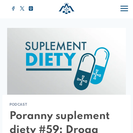
Przejdź
do
treści
PODCAST
Poranny suplement
diety #59: Droga