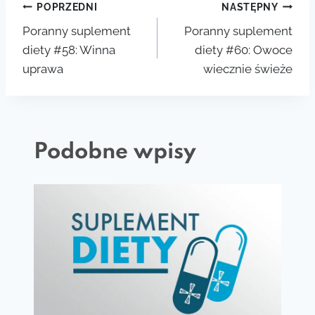
Nawigacja
POPRZEDNI
NASTĘPNY
Poranny suplement
Poranny suplement
wpisu
diety #58: Winna
diety #60: Owoce
uprawa
wiecznie świeże
Podobne wpisy