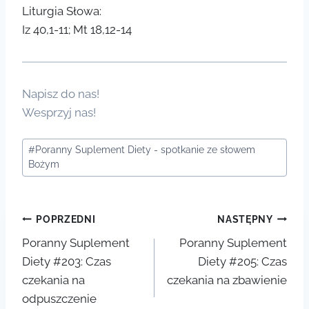
Liturgia Słowa:
Iz 40,1-11; Mt 18,12-14
Napisz do nas!
Wesprzyj nas!
Tagi
#
Poranny Suplement Diety - spotkanie ze słowem
wpisu:
Bożym
Nawigacja
POPRZEDNI
NASTĘPNY
Poranny Suplement
Poranny Suplement
wpisu
Diety #203: Czas
Diety #205: Czas
czekania na
czekania na zbawienie
odpuszczenie