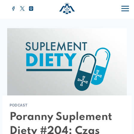
Przejdź
do
treści
PODCAST
Poranny Suplement
Diety #204: Czas