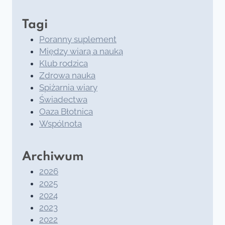
Tagi
Poranny suplement
Między wiarą a nauką
Klub rodzica
Zdrowa nauka
Spiżarnia wiary
Świadectwa
Oaza Błotnica
Wspólnota
Archiwum
2026
2025
2024
2023
2022