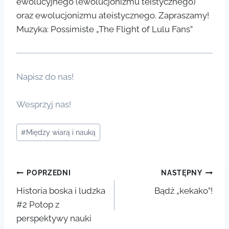
ewolucyjnego (ewolucjonizmu teistycznego)
oraz ewolucjonizmu ateistycznego. Zapraszamy!
Muzyka: Possimiste „The Flight of Lulu Fans”
Napisz do nas!
Wesprzyj nas!
Tagi
#
Między wiarą i nauką
wpisu:
Nawigacja
POPRZEDNI
NASTĘPNY
Historia boska i ludzka
Bądź „kekako”!
wpisu
#2 Potop z
perspektywy nauki