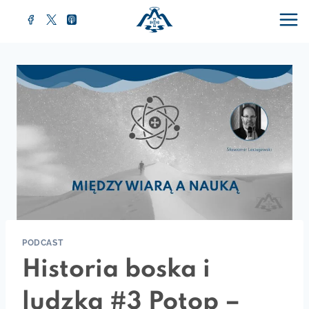
Przejdź
do
treści
PODCAST
Historia boska i
ludzka #3 Potop –