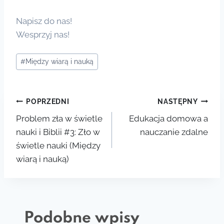
Napisz do nas!
Wesprzyj nas!
Tagi
#
Między wiarą i nauką
wpisu:
Nawigacja
POPRZEDNI
NASTĘPNY
Problem zła w świetle
Edukacja domowa a
wpisu
nauki i Biblii #3: Zło w
nauczanie zdalne
świetle nauki (Między
wiarą i nauką)
Podobne wpisy