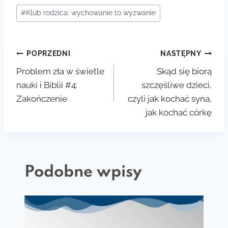
Tagi
#
Klub rodzica: wychowanie to wyzwanie
wpisu:
Nawigacja
POPRZEDNI
NASTĘPNY
Problem zła w świetle
Skąd się biorą
wpisu
nauki i Biblii #4:
szczęśliwe dzieci,
Zakończenie
czyli jak kochać syna,
jak kochać córkę
Podobne wpisy