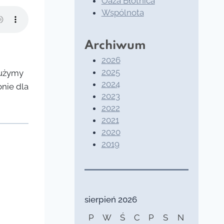
Oaza Błotnica
Wspólnota
Archiwum
2026
2025
służymy
2024
onie dla
2023
2022
2021
2020
2019
sierpień 2026
P
W
Ś
C
P
S
N