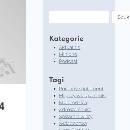
Szukaj
Szuk
Kategorie
Aktualnie
Minione
Podcast
Tagi
Poranny suplement
Między wiarą a nauką
Klub rodzica
4
Zdrowa nauka
Spiżarnia wiary
Świadectwa