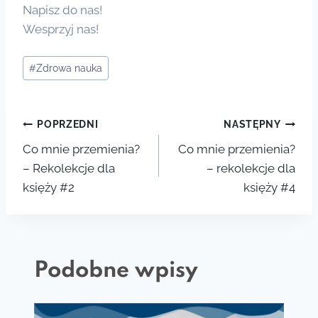
Napisz do nas!
Wesprzyj nas!
Tagi
#
Zdrowa nauka
wpisu:
Nawigacja
POPRZEDNI
NASTĘPNY
Co mnie przemienia?
Co mnie przemienia?
wpisu
– Rekolekcje dla
– rekolekcje dla
księży #2
księży #4
Podobne wpisy