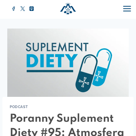
Przejdź
do
treści
PODCAST
Poranny Suplement
Diety #95: Atmosfera