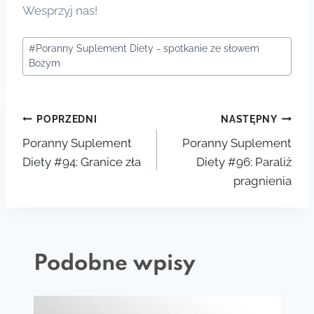
Wesprzyj nas!
Tagi
#
Poranny Suplement Diety - spotkanie ze słowem
wpisu:
Bożym
Nawigacja
POPRZEDNI
NASTĘPNY
Poranny Suplement
Poranny Suplement
wpisu
Diety #94: Granice zła
Diety #96: Paraliż
pragnienia
Podobne wpisy