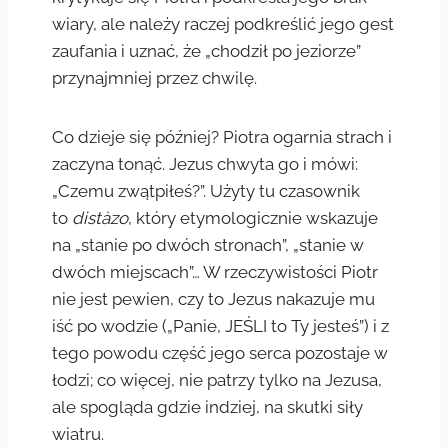
wiary, ale należy raczej podkreślić jego gest
zaufania i uznać, że „chodził po jeziorze”
przynajmniej przez chwilę.
Co dzieje się później? Piotra ogarnia strach i
zaczyna tonąć. Jezus chwyta go i mówi:
„Czemu zwątpiłeś?”. Użyty tu czasownik
to
distàzo
, który etymologicznie wskazuje
na „stanie po dwóch stronach”, „stanie w
dwóch miejscach”… W rzeczywistości Piotr
nie jest pewien, czy to Jezus nakazuje mu
iść po wodzie („Panie, JEŚLI to Ty jesteś”) i z
tego powodu część jego serca pozostaje w
łodzi; co więcej, nie patrzy tylko na Jezusa,
ale spogląda gdzie indziej, na skutki siły
wiatru.