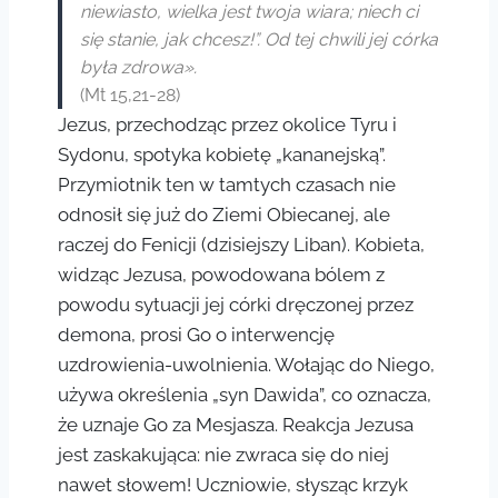
niewiasto, wielka jest twoja wiara; niech ci
się stanie, jak chcesz!”. Od tej chwili jej córka
była zdrowa».
(Mt 15,21-28)
Jezus, przechodząc przez okolice Tyru i
Sydonu, spotyka kobietę „kananejską”.
Przymiotnik ten w tamtych czasach nie
odnosił się już do Ziemi Obiecanej, ale
raczej do Fenicji (dzisiejszy Liban). Kobieta,
widząc Jezusa, powodowana bólem z
powodu sytuacji jej córki dręczonej przez
demona, prosi Go o interwencję
uzdrowienia-uwolnienia. Wołając do Niego,
używa określenia „syn Dawida”, co oznacza,
że uznaje Go za Mesjasza. Reakcja Jezusa
jest zaskakująca: nie zwraca się do niej
nawet słowem! Uczniowie, słysząc krzyk