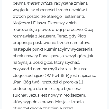
pewna
metamorfoza
, radykalna zmiana
wyglądu, w obecności trzech uczniów i
dwóch postaci ze Starego Testamentu:
Mojżesza i Eliasza. Pierwszy z nich
reprezentuje prawo, drugi proroctwo. Obaj
rozmawiają z Jezusem. Teraz, gdy Piotr
proponuje postawienie trzech namiotów,
następuje punkt kulminacyjny wydarzenia:
obłok chwały Pana spowija szczyt góry, jak
na Synaju. Boski głos, który słychać,
przywodzi nam na myśl chrzest Jezusa:
„Jego słuchajcie!”. W Pwt 18,15 jest napisane:
„Pan, Bóg twój, wzbudzi ci proroka (…)
podobnego do mnie. Jego będziesz
słuchał”. Jezus jest nowym Mojżeszem,
który wypełnia prawo. Mesjasz Izraela
otworzył drogę zbawienia przez