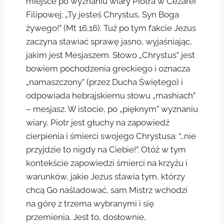
miejsce po wyznaniu wiary Piotra w Cezarei
Filipowej: „Ty jesteś Chrystus, Syn Boga
żywego!” (Mt 16,16). Tuż po tym fakcie Jezus
zaczyna stawiać sprawę jasno, wyjaśniając,
jakim jest Mesjaszem. Słowo „Chrystus” jest
bowiem pochodzenia greckiego i oznacza
„namaszczony” (przez Ducha Świętego) i
odpowiada hebrajskiemu słowu „mashiach”
– mesjasz. W istocie, po „pięknym” wyznaniu
wiary, Piotr jest głuchy na zapowiedź
cierpienia i śmierci swojego Chrystusa: “…nie
przyjdzie to nigdy na Ciebie!”. Otóż w tym
kontekście zapowiedzi śmierci na krzyżu i
warunków, jakie Jezus stawia tym, którzy
chcą Go naśladować, sam Mistrz wchodzi
na górę z trzema wybranymi i się
przemienia. Jest to, dosłownie,