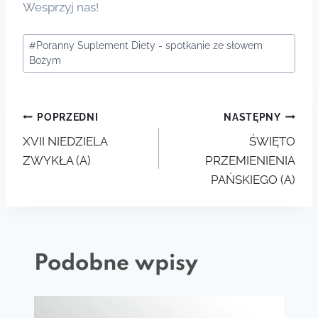
Wesprzyj nas!
Tagi
#
Poranny Suplement Diety - spotkanie ze słowem
wpisu:
Bożym
Nawigacja
POPRZEDNI
NASTĘPNY
XVII NIEDZIELA
ŚWIĘTO
wpisu
ZWYKŁA (A)
PRZEMIENIENIA
PAŃSKIEGO (A)
Podobne wpisy