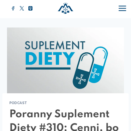
Przejdź
do
treści
PODCAST
Poranny Suplement
Diety #310: Cenni, bo