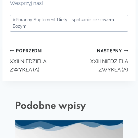
Wesprzyj nas!
Tagi
#
Poranny Suplement Diety - spotkanie ze słowem
wpisu:
Bożym
Nawigacja
POPRZEDNI
NASTĘPNY
XXII NIEDZIELA
XXIII NIEDZIELA
wpisu
ZWYKŁA (A)
ZWYKŁA (A)
Podobne wpisy