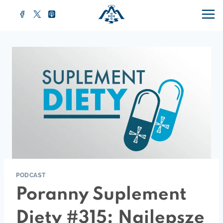
Przejdź
do
treści
PODCAST
Poranny Suplement
Diety #315: Najlepsze