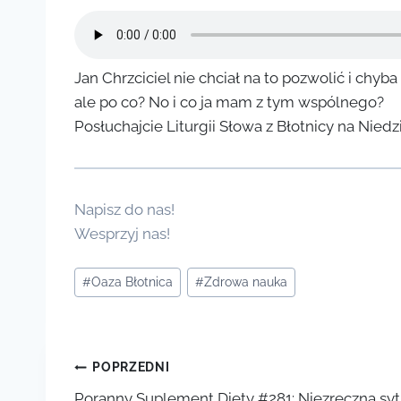
Jan Chrzciciel nie chciał na to pozwolić i chyb
ale po co? No i co ja mam z tym wspólnego?
Posłuchajcie Liturgii Słowa z Błotnicy na Nied
Napisz do nas!
Wesprzyj nas!
Tagi
#
Oaza Błotnica
#
Zdrowa nauka
wpisu:
Nawigacja
POPRZEDNI
Poranny Suplement Diety #281: Niezręczna syt