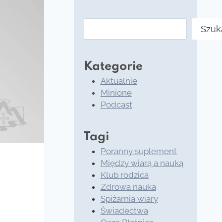
Szukaj
Szuk
Kategorie
Aktualnie
Minione
Podcast
Tagi
Poranny suplement
Między wiarą a nauką
Klub rodzica
Zdrowa nauka
Spiżarnia wiary
Świadectwa