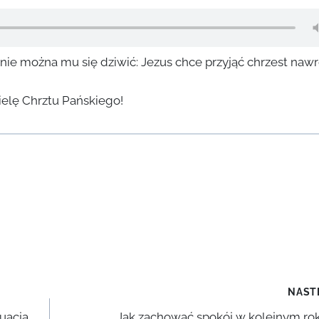
a nie można mu się dziwić: Jezus chce przyjąć chrzest naw
zielę Chrztu Pańskiego!
NAST
uacja
Jak zachować spokój w kolejnym rok