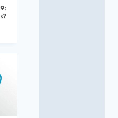
9:
as?