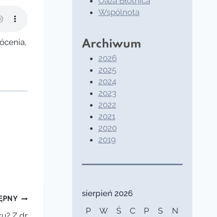
Oaza Błotnica
Wspólnota
rócenia,
Archiwum
2026
2025
2024
2023
2022
2021
2020
2019
sierpień 2026
ĘPNY
P
W
Ś
C
P
S
N
u? Z dr