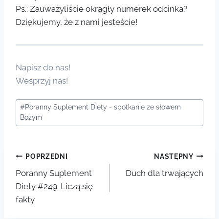
Ps.: Zauważyliście okrągły numerek odcinka?
Dziękujemy, że z nami jesteście!
Napisz do nas!
Wesprzyj nas!
Tagi
#
Poranny Suplement Diety - spotkanie ze słowem
wpisu:
Bożym
Nawigacja
POPRZEDNI
NASTĘPNY
Poranny Suplement
Duch dla trwających
wpisu
Diety #249: Liczą się
fakty