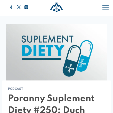
Przejdź
do
treści
PODCAST
Poranny Suplement
Diety #250: Duch