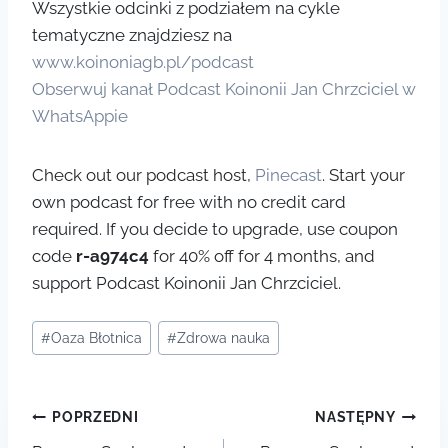
Wszystkie odcinki z podziałem na cykle
tematyczne znajdziesz na
www.koinoniagb.pl/podcast
Obserwuj kanał Podcast Koinonii Jan Chrzciciel w
WhatsAppie
Check out our podcast host,
Pinecast
. Start your
own podcast for free with no credit card
required. If you decide to upgrade, use coupon
code
r-a974c4
for 40% off for 4 months, and
support Podcast Koinonii Jan Chrzciciel.
Tagi
#
Oaza Błotnica
#
Zdrowa nauka
wpisu:
Nawigacja
POPRZEDNI
NASTĘPNY