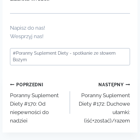
Napisz do nas!
Wesprzyj nas!
Tagi
#
Poranny Suplement Diety - spotkanie ze słowem
wpisu:
Bożym
Nawigacja
POPRZEDNI
NASTĘPNY
Poranny Suplement
Poranny Suplement
wpisu
Diety #170: Od
Diety #172: Duchowe
niepewności do
ułamki:
nadziei
(iść+zostać)/razem