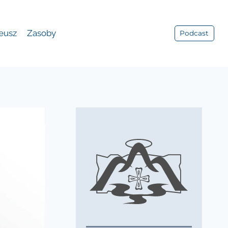
leusz
Zasoby
Podcast