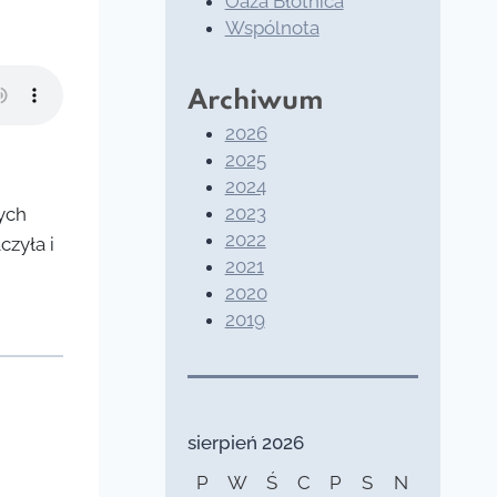
Oaza Błotnica
Wspólnota
Archiwum
2026
2025
2024
2023
ych
2022
zyła i
2021
2020
2019
sierpień 2026
P
W
Ś
C
P
S
N