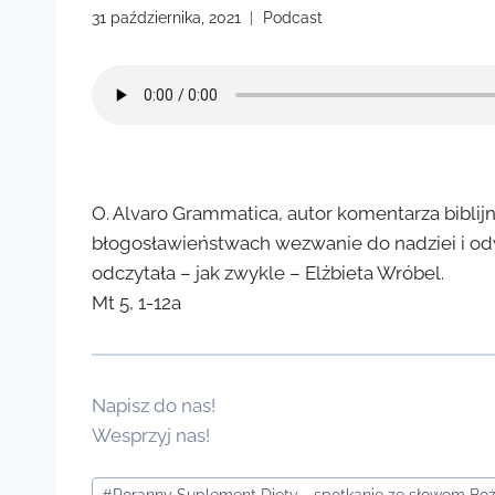
31 października, 2021
Podcast
O. Alvaro Grammatica, autor komentarza bibli
błogosławieństwach wezwanie do nadziei i od
odczytała – jak zwykle – Elżbieta Wróbel.
Mt 5, 1-12a
Napisz do nas!
Wesprzyj nas!
Tagi
#
Poranny Suplement Diety - spotkanie ze słowem B