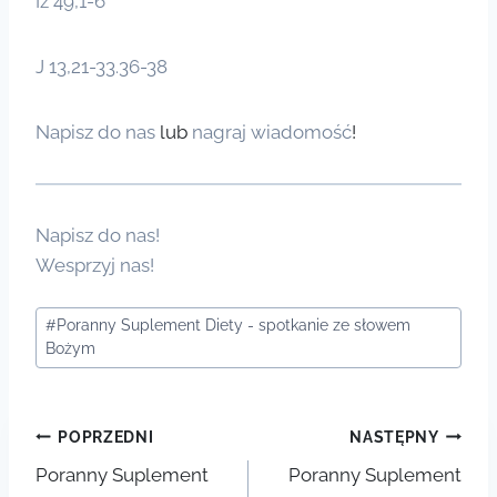
Iz 49,1-6
J 13,21-33.36-38
Napisz do nas
lub
nagraj wiadomość
!
Napisz do nas!
Wesprzyj nas!
Tagi
#
Poranny Suplement Diety - spotkanie ze słowem
wpisu:
Bożym
Nawigacja
POPRZEDNI
NASTĘPNY
Poranny Suplement
Poranny Suplement
wpisu