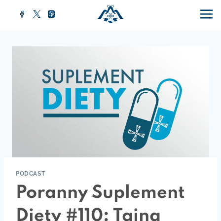
Przejdź
do
treści
PODCAST
Poranny Suplement
Diety #110: Tajna