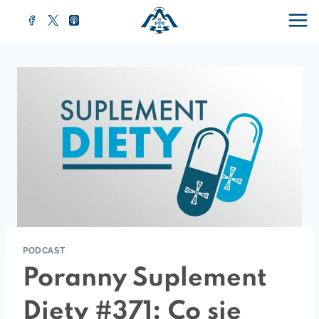
Przejdź
do
treści
PODCAST
Poranny Suplement
Diety #371: Co się