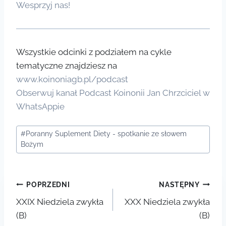
Wesprzyj nas!
Wszystkie odcinki z podziałem na cykle
tematyczne znajdziesz na
www.koinoniagb.pl/podcast
Obserwuj kanał Podcast Koinonii Jan Chrzciciel w
WhatsAppie
Tagi
#
Poranny Suplement Diety - spotkanie ze słowem
wpisu:
Bożym
Nawigacja
POPRZEDNI
NASTĘPNY
XXIX Niedziela zwykła
XXX Niedziela zwykła
wpisu
(B)
(B)