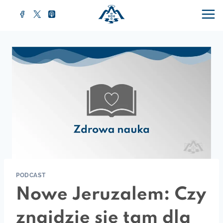
Przejdź
do
treści
PODCAST
Nowe Jeruzalem: Czy
znajdzie się tam dla