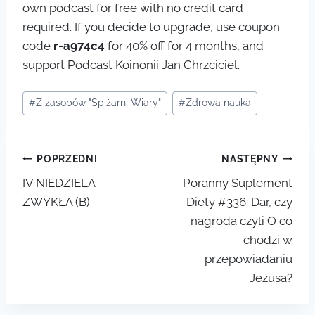
own podcast for free with no credit card
required. If you decide to upgrade, use coupon
code
r-a974c4
for 40% off for 4 months, and
support Podcast Koinonii Jan Chrzciciel.
Tagi
#
Z zasobów "Spiżarni Wiary"
#
Zdrowa nauka
wpisu:
Nawigacja
POPRZEDNI
NASTĘPNY
IV NIEDZIELA
Poranny Suplement
wpisu
ZWYKŁA (B)
Diety #336: Dar, czy
nagroda czyli O co
chodzi w
przepowiadaniu
Jezusa?