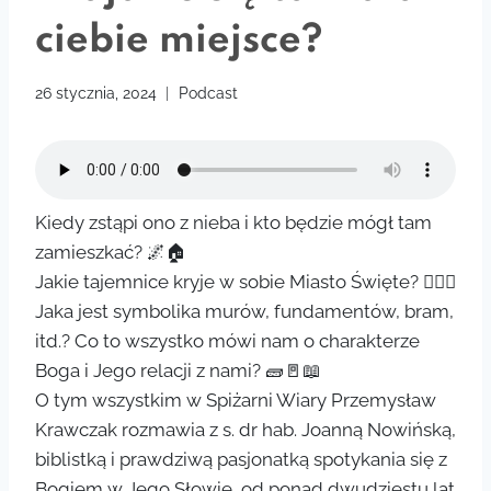
ciebie miejsce?
26 stycznia, 2024
Podcast
Kiedy zstąpi ono z nieba i kto będzie mógł tam
zamieszkać? 🌌🏠
Jakie tajemnice kryje w sobie Miasto Święte? 🕵️‍♂️🏰
Jaka jest symbolika murów, fundamentów, bram,
itd.? Co to wszystko mówi nam o charakterze
Boga i Jego relacji z nami? 🧱🚪📖
O tym wszystkim w Spiżarni Wiary Przemysław
Krawczak rozmawia z s. dr hab. Joanną Nowińską,
biblistką i prawdziwą pasjonatką spotykania się z
Bogiem w Jego Słowie, od ponad dwudziestu lat