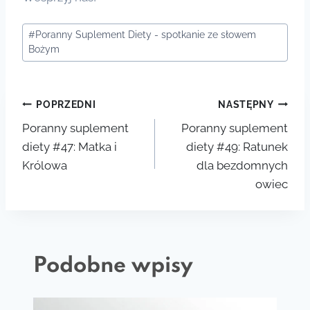
Tagi
#
Poranny Suplement Diety - spotkanie ze słowem
wpisu:
Bożym
Nawigacja
POPRZEDNI
NASTĘPNY
Poranny suplement
Poranny suplement
wpisu
diety #47: Matka i
diety #49: Ratunek
Królowa
dla bezdomnych
owiec
Podobne wpisy