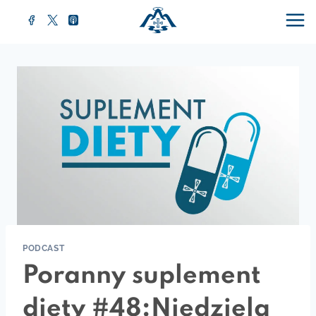
Przejdź
do
treści
PODCAST
Poranny suplement
diety #48:Niedziela