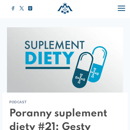
Przejdź
do
treści
PODCAST
Poranny suplement
diety #21: Gesty