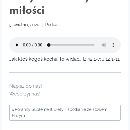
miłości
5 kwietnia, 2020
Podcast
Jak ktoś kogoś kocha, to widać… Iz 42,1-7; J 12,1-11.
Napisz do nas!
Wesprzyj nas!
Tagi
#
Poranny Suplement Diety - spotkanie ze słowem
wpisu:
Bożym