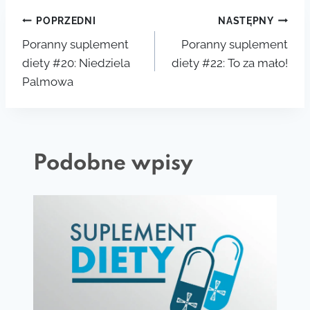
Nawigacja
POPRZEDNI
NASTĘPNY
Poranny suplement
Poranny suplement
wpisu
diety #20: Niedziela
diety #22: To za mało!
Palmowa
Podobne wpisy