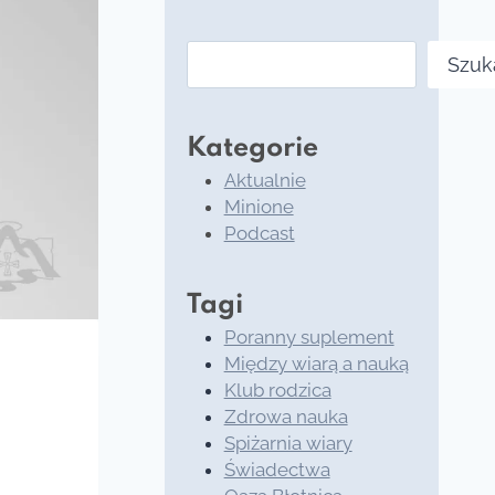
Szukaj
Szuk
Kategorie
Aktualnie
Minione
Podcast
Tagi
Poranny suplement
Między wiarą a nauką
Klub rodzica
Zdrowa nauka
Spiżarnia wiary
Świadectwa