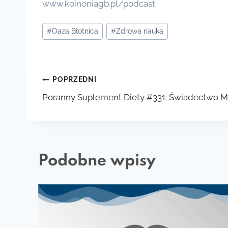
www.koinoniagb.pl/podcast
Tagi
#
Oaza Błotnica
#
Zdrowa nauka
wpisu:
Nawigacja
POPRZEDNI
Poranny Suplement Diety #331: Świadectwo M
wpisu
Podobne wpisy