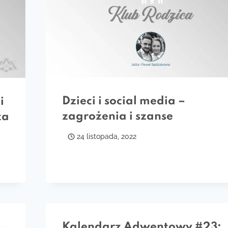
Dzieci i social media –
i
zagrożenia i szanse
ka
24 listopada, 2022
Kalendarz Adwentowy #23: