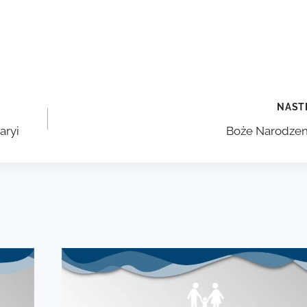
NAST
aryi
Boże Narodzen