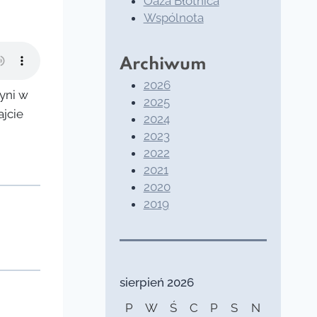
Oaza Błotnica
Wspólnota
Archiwum
2026
yni w
2025
ajcie
2024
2023
2022
2021
2020
2019
sierpień 2026
P
W
Ś
C
P
S
N