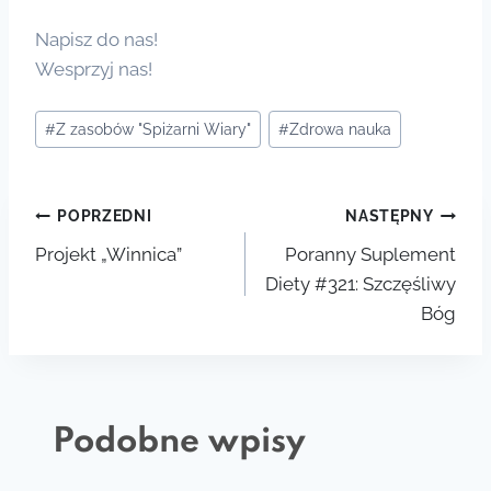
Napisz do nas!
Wesprzyj nas!
Tagi
#
Z zasobów "Spiżarni Wiary"
#
Zdrowa nauka
wpisu:
Nawigacja
POPRZEDNI
NASTĘPNY
Projekt „Winnica”
Poranny Suplement
wpisu
Diety #321: Szczęśliwy
Bóg
Podobne wpisy