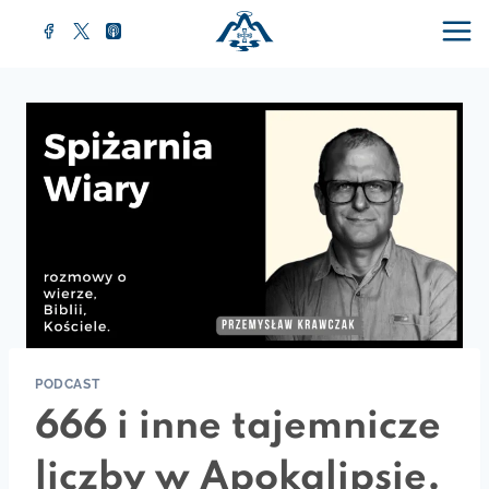
Przejdź
do
treści
PODCAST
666 i inne tajemnicze
liczby w Apokalipsie.