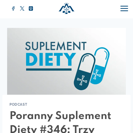
Przejdź
do
treści
PODCAST
Poranny Suplement
Diety #346: Trzy