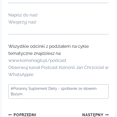
Napisz do nas!
Wesprzyj nas!
Wszystkie odcinki z podziałem na cykle
tematyczne znajdziesz na
www.koinoniagb.pl/podcast
Obserwuj kanał Podcast Koinonii Jan Chrzciciel w
WhatsAppie
Tagi
#
Poranny Suplement Diety - spotkanie ze słowem
wpisu:
Bożym
Nawigacja
POPRZEDNI
NASTĘPNY