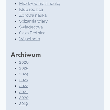
Między wiarą a nauką
Klub rodzica
Zdrowa nauka
Spiżarnia wiary
Świadectwa
Oaza Błotnica
Wspólnota
Archiwum
2026
2025
2024
2023
2022
2021
2020
2019