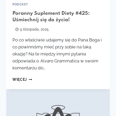
PODCAST
Poranny Suplement Diety #425:
Uśmiechnij się do życia!
9 listopada, 2025
Po co właściwie udajemy się do Pana Boga i
co powinniśmy mieć przy sobie na taką
okazję? Na te między innymi pytania
odpowiada o. Alvaro Grammatica w swoim
komentarzu do…
PORANNY
WIĘCEJ
SUPLEMENT
DIETY
#425:
UŚMIECHNIJ
SIĘ
DO