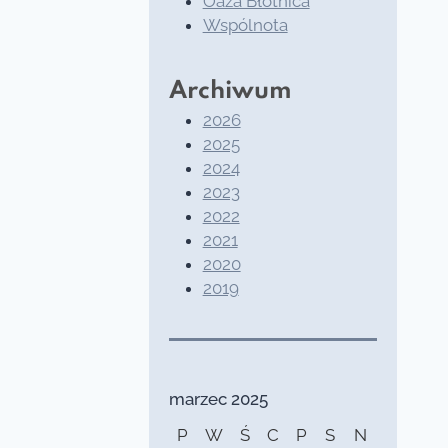
Oaza Błotnica
Wspólnota
Archiwum
2026
2025
2024
2023
2022
2021
2020
2019
marzec 2025
P
W
Ś
C
P
S
N