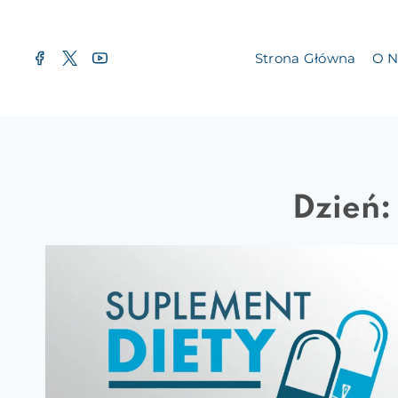
Przejdź
do
Strona Główna
O N
treści
Dzień: