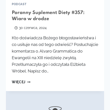
PODCAST
Poranny Suplement Diety #357:
Wiara w drodze
30 czerwca, 2024
Kto doświadcza Bożego błogosławieństwa i
co usiłuje nas od tego odwieść? Posłuchajcie
komentarza o. Alvaro Grammatica do
Ewangelii na XIII niedzielę zwykłą.
Przetłumaczyła go i odczytała Elżbieta
Wróbel. Napisz do…
PORANNY
WIĘCEJ
SUPLEMENT
DIETY
#357:
WIARA
W