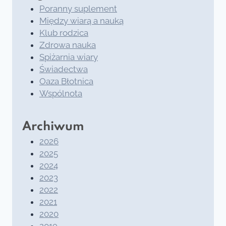
Poranny suplement
Między wiarą a nauką
Klub rodzica
Zdrowa nauka
Spiżarnia wiary
Świadectwa
Oaza Błotnica
Wspólnota
Archiwum
2026
2025
2024
2023
2022
2021
2020
2019