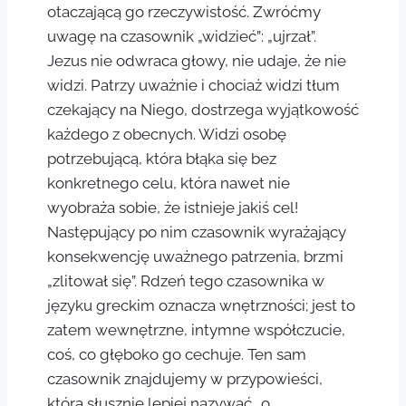
otaczającą go rzeczywistość. Zwróćmy
uwagę na czasownik „widzieć”: „ujrzał”.
Jezus nie odwraca głowy, nie udaje, że nie
widzi. Patrzy uważnie i chociaż widzi tłum
czekający na Niego, dostrzega wyjątkowość
każdego z obecnych. Widzi osobę
potrzebującą, która błąka się bez
konkretnego celu, która nawet nie
wyobraża sobie, że istnieje jakiś cel!
Następujący po nim czasownik wyrażający
konsekwencję uważnego patrzenia, brzmi
„zlitował się”. Rdzeń tego czasownika w
języku greckim oznacza wnętrzności; jest to
zatem wewnętrzne, intymne współczucie,
coś, co głęboko go cechuje. Ten sam
czasownik znajdujemy w przypowieści,
którą słusznie lepiej nazywać „o