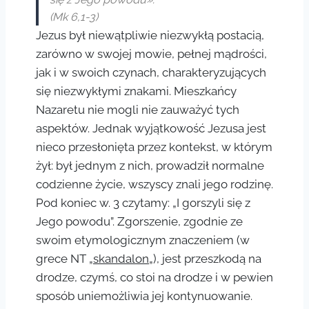
(Mk 6,1-3)
Jezus był niewątpliwie niezwykłą postacią,
zarówno w swojej mowie, pełnej mądrości,
jak i w swoich czynach, charakteryzujących
się niezwykłymi znakami. Mieszkańcy
Nazaretu nie mogli nie zauważyć tych
aspektów. Jednak wyjątkowość Jezusa jest
nieco przesłonięta przez kontekst, w którym
żył: był jednym z nich, prowadził normalne
codzienne życie, wszyscy znali jego rodzinę.
Pod koniec w. 3 czytamy: „I gorszyli się z
Jego powodu”. Zgorszenie, zgodnie ze
swoim etymologicznym znaczeniem (w
grece NT „
skandalon
„), jest przeszkodą na
drodze, czymś, co stoi na drodze i w pewien
sposób uniemożliwia jej kontynuowanie.