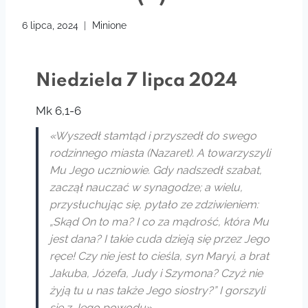
6 lipca, 2024
Minione
Niedziela 7 lipca 2024
Mk 6,1-6
«Wyszedł stamtąd i przyszedł do swego
rodzinnego miasta (Nazaret). A towarzyszyli
Mu Jego uczniowie. Gdy nadszedł szabat,
zaczął nauczać w synagodze; a wielu,
przysłuchując się, pytało ze zdziwieniem:
„Skąd On to ma? I co za mądrość, która Mu
jest dana? I takie cuda dzieją się przez Jego
ręce! Czy nie jest to cieśla, syn Maryi, a brat
Jakuba, Józefa, Judy i Szymona? Czyż nie
żyją tu u nas także Jego siostry?” I gorszyli
się z Jego powodu».