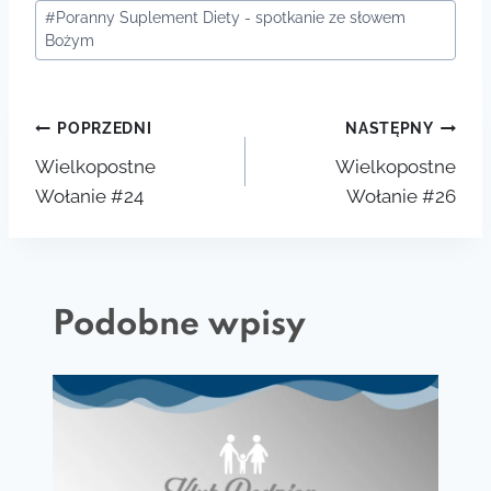
Tagi
#
Poranny Suplement Diety - spotkanie ze słowem
wpisu:
Bożym
Nawigacja
POPRZEDNI
NASTĘPNY
Wielkopostne
Wielkopostne
wpisu
Wołanie #24
Wołanie #26
Podobne wpisy