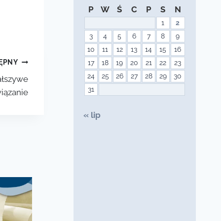
P
W
Ś
C
P
S
N
1
2
3
4
5
6
7
8
9
10
11
12
13
14
15
16
ĘPNY
17
18
19
20
21
22
23
24
25
26
27
28
29
30
ałszywe
31
iązanie
« lip