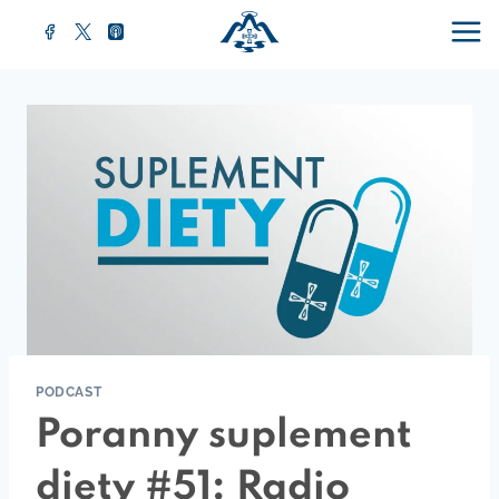
Przejdź
do
treści
PODCAST
Poranny suplement
diety #51: Radio