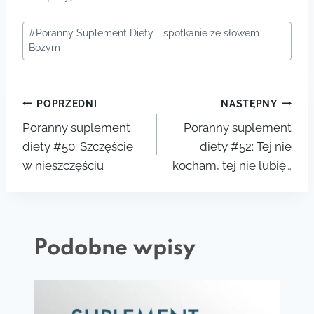
Tagi
#
Poranny Suplement Diety - spotkanie ze słowem
wpisu:
Bożym
Nawigacja
POPRZEDNI
NASTĘPNY
Poranny suplement
Poranny suplement
wpisu
diety #50: Szczęście
diety #52: Tej nie
w nieszczęściu
kocham, tej nie lubię…
Podobne wpisy