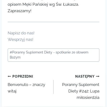
opisem Męki Pańskiej wg Św. Łukasza.
Zapraszamy!
Napisz do nas!
Wesprzyj nas!
Tagi
#
Poranny Suplement Diety - spotkanie ze słowem
wpisu:
Bożym
Nawigacja
POPRZEDNI
NASTĘPNY
Benvenuto – znaczy
Poranny Suplement
wpisu
witaj
Diety #242: Lupa
miłosierdzia