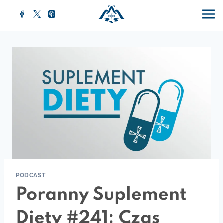
Przejdź
do
treści
PODCAST
Poranny Suplement
Diety #241: Czas