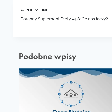
Nawigacja
POPRZEDNI
Poranny Suplement Diety #98: Co nas łączy?
wpisu
Podobne wpisy