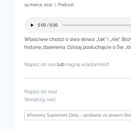
19 marca, 2021
Podcast
Właściwie chodzi o dwa słowa: „tak” i „nie”. Bo
historię zbawienia. Dzisiaj posłuchajcie o Św. Jó
Napisz do nas
lub
nagraj wiadomość
!
Napisz do nas!
Wesprzyj nas!
Tagi
#
Poranny Suplement Diety - spotkanie ze słowem B
wpisu: