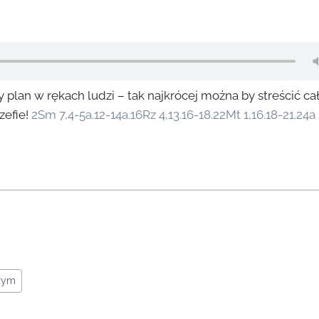
ży plan w rękach ludzi – tak najkrócej można by streścić ca
zefie!
2Sm 7,4-5a.12-14a.16
Rz 4,13.16-18.22
Mt 1,16.18-21.24a
ożym