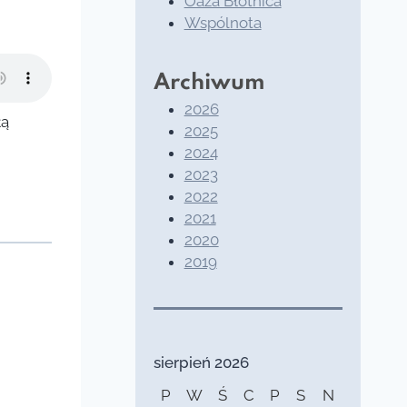
Oaza Błotnica
Wspólnota
Archiwum
2026
łą
2025
2024
2023
2022
2021
2020
2019
sierpień 2026
P
W
Ś
C
P
S
N