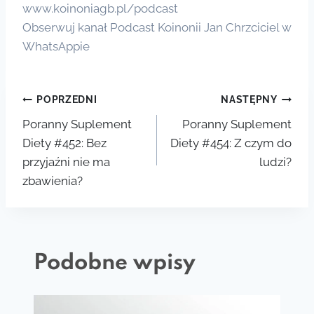
www.koinoniagb.pl/podcast
Obserwuj kanał Podcast Koinonii Jan Chrzciciel w
WhatsAppie
Nawigacja
POPRZEDNI
NASTĘPNY
Poranny Suplement
Poranny Suplement
wpisu
Diety #452: Bez
Diety #454: Z czym do
przyjaźni nie ma
ludzi?
zbawienia?
Podobne wpisy