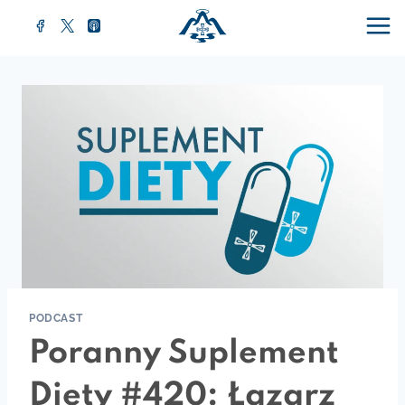
Przejdź
do
treści
PODCAST
Poranny Suplement
Diety #420: Łazarz