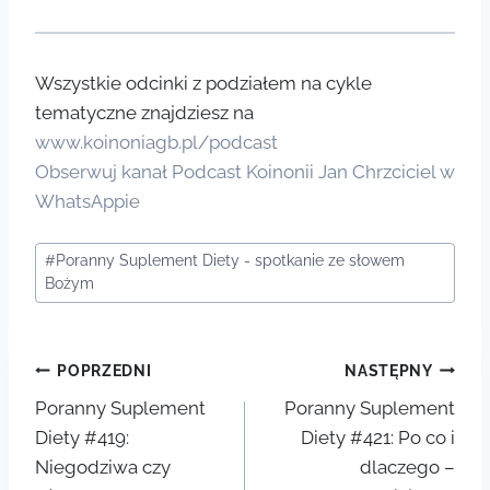
Wszystkie odcinki z podziałem na cykle
tematyczne znajdziesz na
www.koinoniagb.pl/podcast
Obserwuj kanał Podcast Koinonii Jan Chrzciciel w
WhatsAppie
Tagi
#
Poranny Suplement Diety - spotkanie ze słowem
wpisu:
Bożym
Nawigacja
POPRZEDNI
NASTĘPNY
Poranny Suplement
Poranny Suplement
wpisu
Diety #419:
Diety #421: Po co i
Niegodziwa czy
dlaczego –