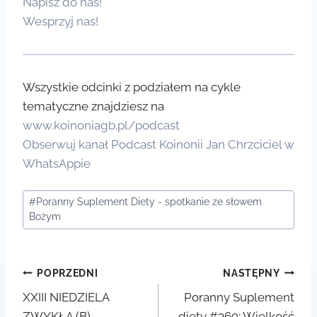
Napisz do nas!
Wesprzyj nas!
Wszystkie odcinki z podziałem na cykle
tematyczne znajdziesz na
www.koinoniagb.pl/podcast
Obserwuj kanał Podcast Koinonii Jan Chrzciciel w
WhatsAppie
Tagi
#
Poranny Suplement Diety - spotkanie ze słowem
wpisu:
Bożym
Nawigacja
POPRZEDNI
NASTĘPNY
XXIII NIEDZIELA
Poranny Suplement
wpisu
ZWYKŁA (B)
diety #369: Wielkość