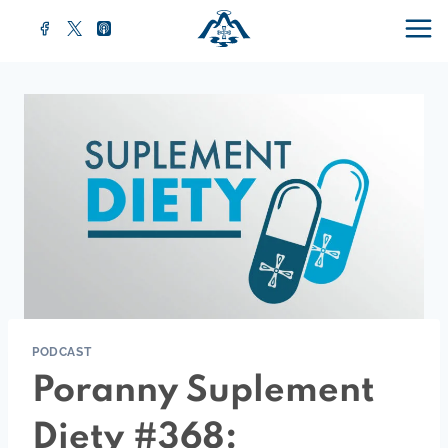
Przejdź
do
treści
PODCAST
Poranny Suplement
Diety #368: