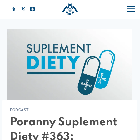
Przejdź
do
treści
PODCAST
Poranny Suplement
Diety #363: