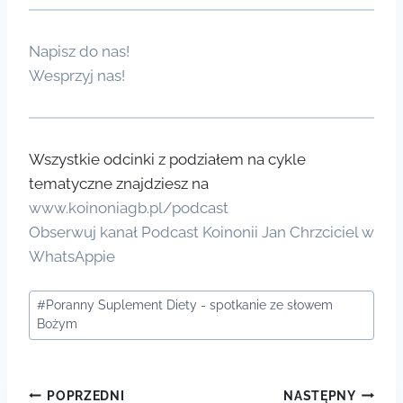
Napisz do nas!
Wesprzyj nas!
Wszystkie odcinki z podziałem na cykle
tematyczne znajdziesz na
www.koinoniagb.pl/podcast
Obserwuj kanał Podcast Koinonii Jan Chrzciciel w
WhatsAppie
Tagi
#
Poranny Suplement Diety - spotkanie ze słowem
wpisu:
Bożym
Nawigacja
POPRZEDNI
NASTĘPNY