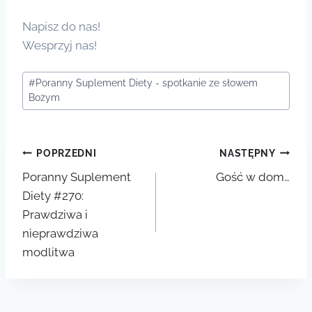
Napisz do nas!
Wesprzyj nas!
Tagi
#
Poranny Suplement Diety - spotkanie ze słowem
wpisu:
Bożym
Nawigacja
POPRZEDNI
NASTĘPNY
Poranny Suplement
Gość w dom…
wpisu
Diety #270:
Prawdziwa i
nieprawdziwa
modlitwa