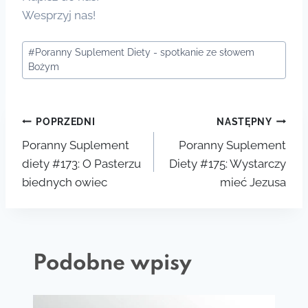
Wesprzyj nas!
Tagi
#
Poranny Suplement Diety - spotkanie ze słowem
wpisu:
Bożym
Nawigacja
POPRZEDNI
NASTĘPNY
Poranny Suplement
Poranny Suplement
wpisu
diety #173: O Pasterzu
Diety #175: Wystarczy
biednych owiec
mieć Jezusa
Podobne wpisy