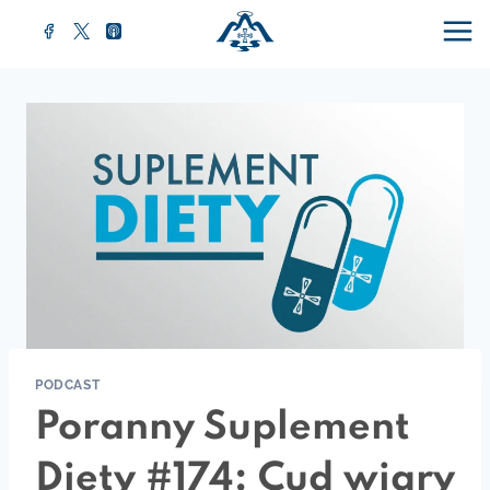
Przejdź
do
treści
PODCAST
Poranny Suplement
Diety #174: Cud wiary