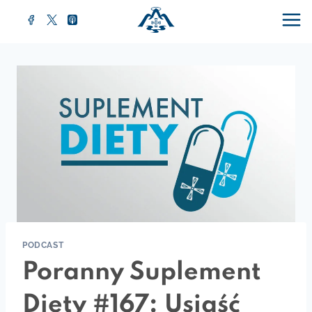
Przejdź
do
treści
PODCAST
Poranny Suplement
Diety #167: Usiąść