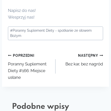
Napisz do nas!
Wesprzyj nas!
Tagi
#
Poranny Suplement Diety - spotkanie ze słowem
wpisu:
Bożym
Nawigacja
POPRZEDNI
NASTĘPNY
Poranny Suplement
Bez kar, bez nagród
wpisu
Diety #166: Miejsce
usłane
Podobne wpisy